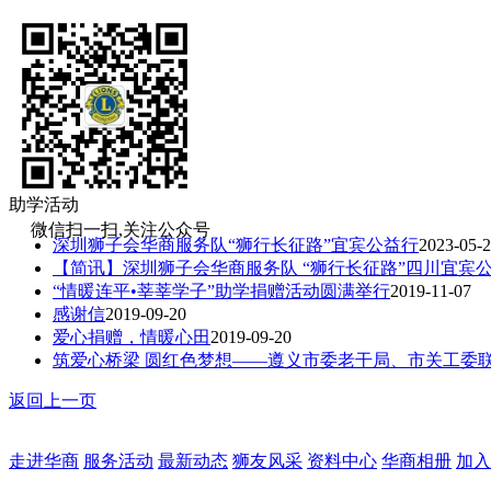
助学活动
微信扫一扫,关注公众号
深圳狮子会华商服务队“狮行长征路”宜宾公益行
2023-05-
【简讯】深圳狮子会华商服务队 “狮行长征路”四川宜宾
“情暖连平•莘莘学子”助学捐赠活动圆满举行
2019-11-07
感谢信
2019-09-20
爱心捐赠，情暖心田
2019-09-20
筑爱心桥梁 圆红色梦想——遵义市委老干局、市关工委
返回上一页
走进华商
服务活动
最新动态
狮友风采
资料中心
华商相册
加入