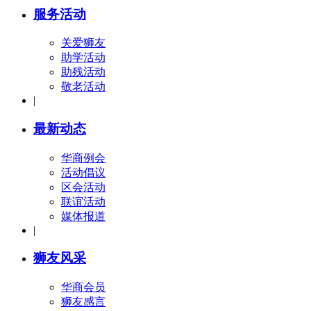
服务活动
关爱狮友
助学活动
助残活动
敬老活动
|
最新动态
华商例会
活动倡议
区会活动
联谊活动
媒体报道
|
狮友风采
华商会员
狮友感言