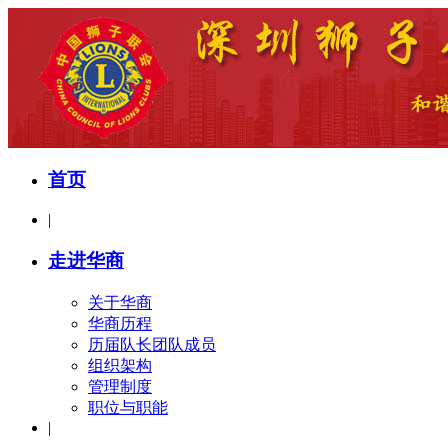
首页
|
走进华商
关于华商
华商历程
历届队长团队成员
组织架构
管理制度
职位与职能
|