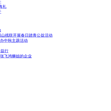
开
职典礼
开
动
园山残联开展春日踏青公益活动
办中秋主题活动
公益行
张飞鸿狮姐的企业